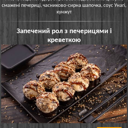
смажені печериці, часниково-сирна шапочка, соус Унагі,
кунжут
Запечений рол з печерицями і
креветкою