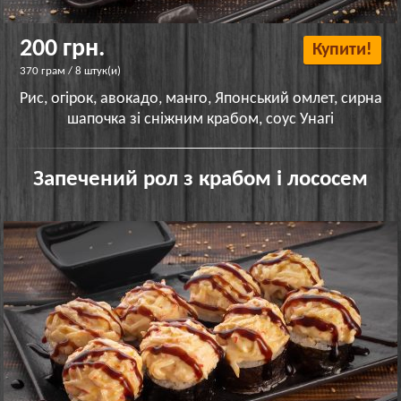
200 грн.
Купити!
370 грам / 8 штук(и)
Рис, огірок, авокадо, манго, Японський омлет, сирна
шапочка зі сніжним крабом, соус Унагі
Запечений рол з крабом і лососем