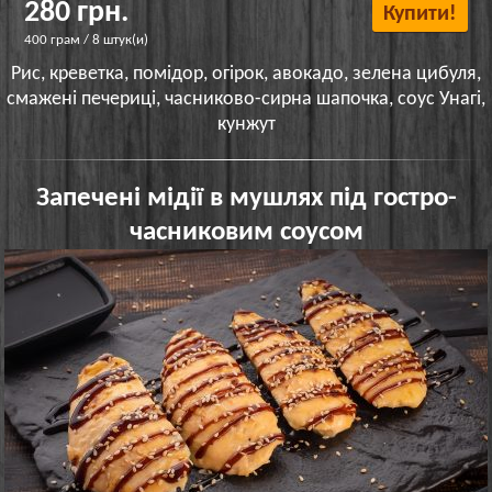
280 грн.
Купити!
400 грам / 8 штук(и)
Рис, креветка, помідор, огірок, авокадо, зелена цибуля,
смажені печериці, часниково-сирна шапочка, соус Унагі,
кунжут
Запечені мідії в мушлях під гостро-
часниковим соусом