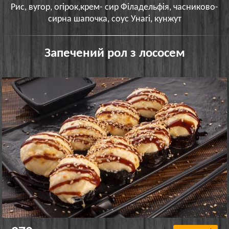
Рис, вугор, огірок,крем- сир Філадельфія, часниково-
сирна шапочка, соус Унагі, кунжут
Запечений рол з лососем