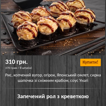
310 грн.
Купити!
370 грам / 8 штук(и)
Рис, копчений вугор, огірок, Японський омлет, сирна
шапочка зі сніжним крабом, соус Унагі
Запечений рол з креветкою