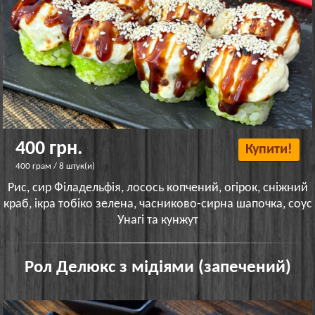
400 грн.
Купити!
400 грам / 8 штук(и)
Рис, сир Філадельфія, лосось копчений, огірок, сніжний
краб, ікра тобіко зелена, часниково-сирна шапочка, соус
Унагі та кунжут
Рол Делюкс з мідіями (запечений)