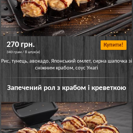
270 грн.
Купити!
340 грам / 8 штук(и)
Рис, тунець, авокадо, Японський омлет, сирна шапочка зі
сніжним крабом, соус Унагі
Запечений рол з крабом і креветкою