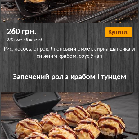
260 грн.
Купити!
370 грам / 8 штук(и)
Рис, лосось, огірок, Японський омлет, сирна шапочка зі
сніжним крабом, соус Унагі
Запечений рол з крабом і тунцем