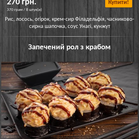
270 грн.
Купити!
370 грам / 8 штук(и)
Рис, лосось, огірок, крем-сир Філадельфія, часниково-
сирна шапочка, соус Унагі, кунжут
Запечений рол з крабом