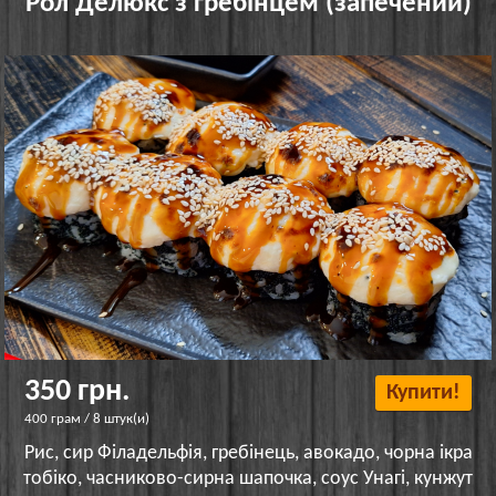
Рол Делюкс з гребінцем (запечений)
350 грн.
Купити!
400 грам / 8 штук(и)
Рис, сир Філадельфія, гребінець, авокадо, чорна ікра
тобіко, часниково-сирна шапочка, соус Унагі, кунжут