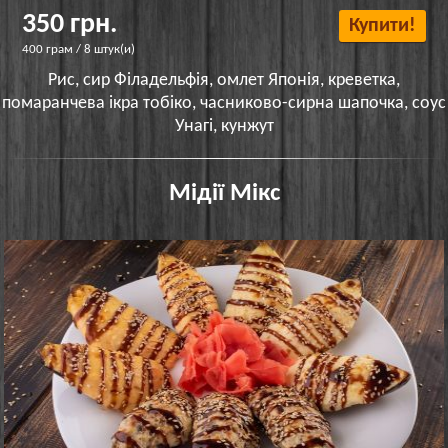
350 грн.
Купити!
400 грам / 8 штук(и)
Рис, сир Філадельфія, омлет Японія, креветка,
помаранчева ікра тобіко, часниково-сирна шапочка, соус
Унагі, кунжут
Мідії Мікс