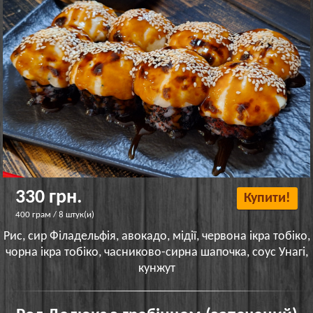
330 грн.
Купити!
400 грам / 8 штук(и)
Рис, сир Філадельфія, авокадо, мідії, червона ікра тобіко,
чорна ікра тобіко, часниково-сирна шапочка, соус Унагі,
кунжут