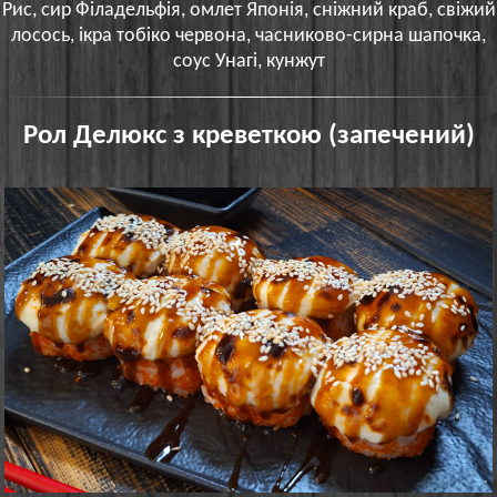
Рис, сир Філадельфія, омлет Японія, сніжний краб, свіжий
лосось, ікра тобіко червона, часниково-сирна шапочка,
соус Унагі, кунжут
Рол Делюкс з креветкою (запечений)