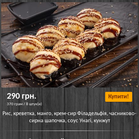
290 грн.
Купити!
370 грам / 8 штук(и)
Рис, креветка, манго, крем-сир Філадельфія, часниково-
сирна шапочка, соус Унагі, кунжут