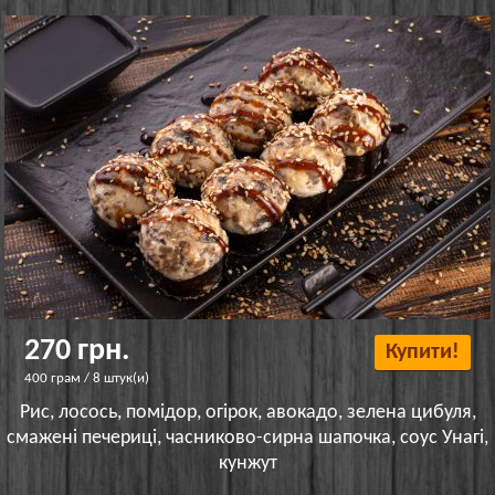
270 грн.
Купити!
400 грам / 8 штук(и)
Рис, лосось, помідор, огірок, авокадо, зелена цибуля,
смажені печериці, часниково-сирна шапочка, соус Унагі,
кунжут