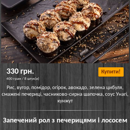
330 грн.
Купити!
400 грам / 8 штук(и)
Рис, вугор, помідор, огірок, авокадо, зелена цибуля,
смажені печериці, часниково-сирна шапочка, соус Унагі,
кунжут
Запечений рол з печерицями і лососем