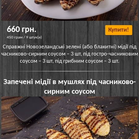
660 грн.
Купити!
450 грам / 9 штук(и)
Справжні Новозеландські зелені (або блакитні) мідії під
часниково-сирним соусом – 3 шт, під гостро-часниковим
соусом – 3 шт, під грибним соусом – 3 шт.
Запечені мідії в мушлях під часниково-
сирним соусом