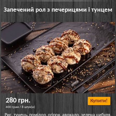
Запечений рол з печерицями і тунцем
280 грн.
Купити!
400 грам / 8 штук(и)
Рис, тунець, помідор, огірок, авокадо, зелена цибуля,