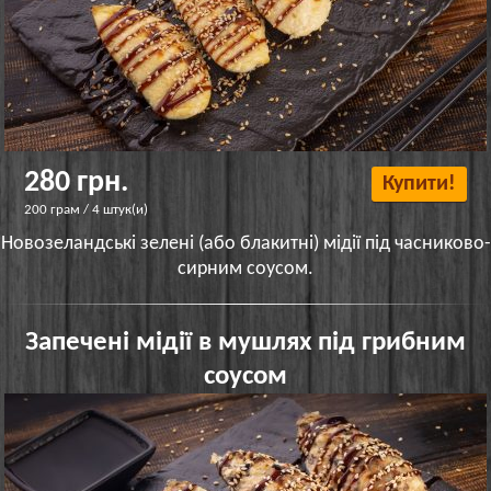
280 грн.
Купити!
200 грам / 4 штук(и)
Новозеландські зелені (або блакитні) мідії під часниково-
сирним соусом.
Запечені мідії в мушлях під грибним
соусом