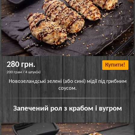
280 грн.
Купити!
200 грам / 4 штук(и)
Новозеландські зелені (або сині) мідії під грибним
соусом.
Запечений рол з крабом і вугром