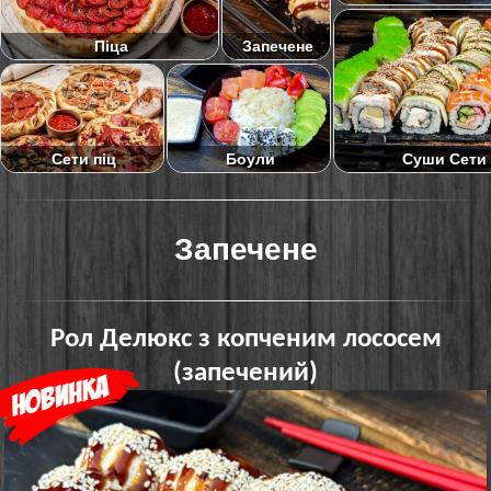
Піца
Запечене
Суши Сети
Сети піц
Боули
Запечене
Рол Делюкс з копченим лососем
(запечений)