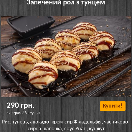
Запечений рол з тунцем
290 грн.
Купити!
370 грам / 8 штук(и)
Рис, тунець, авокадо, крем-сир Філадельфія, часниково-
сирна шапочка, соус Унагі, кунжут