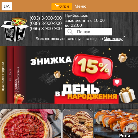
Меню
UA
0 грн
Приймаємо
(093) 3-900-900
замовлення
с 10:00
(098) 3-900-900
до 22:00
(066) 3-900-900
Искать:
ПОИСК
*
Безкоштовна доставка суші та піци по
Миколаєву
Роли